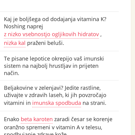
Kaj je boljšega od dodajanja vitamina K?
Noshing naprej
z nizko vsebnostjo ogljikovih hidratov
,
nizka kal
praženi beluši.
Te pisane lepotice okrepijo vaš imunski
sistem na najbolj hrustljav in prijeten
način.
Beljakovine v zelenjavi? Jedite rastline,
uživajte v zdravih laseh, ki jih povzročajo
vitamini in
imunska spodbuda
na strani.
Enako
beta karoten
zaradi česar se korenje
oranžno spremeni v vitamin A v telesu,
spodbujanje zdrave kože .