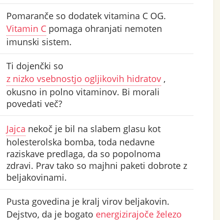
Pomaranče so dodatek vitamina C OG.
Vitamin C
pomaga ohranjati nemoten
imunski sistem.
Ti dojenčki so
z nizko vsebnostjo ogljikovih hidratov
,
okusno in polno vitaminov. Bi morali
povedati več?
Jajca
nekoč je bil na slabem glasu kot
holesterolska bomba, toda nedavne
raziskave predlaga, da so popolnoma
zdravi. Prav tako so majhni paketi dobrote z
beljakovinami.
Pusta govedina je kralj virov beljakovin.
Dejstvo, da je bogato
energizirajoče železo