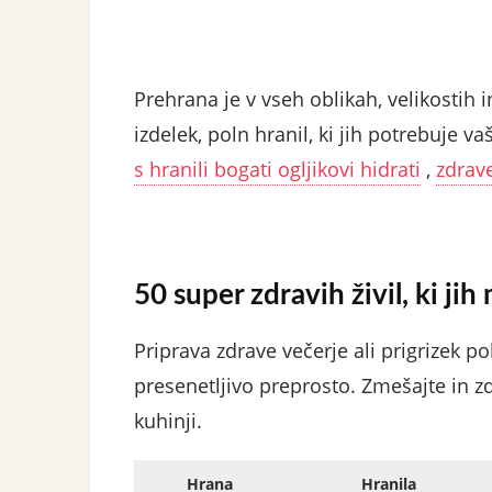
Prehrana je v vseh oblikah, velikostih i
izdelek, poln hranil, ki jih potrebuje va
s hranili bogati ogljikovi hidrati
,
zdrav
50 super zdravih živil, ki jih
Priprava zdrave večerje ali prigrizek po
presenetljivo preprosto. Zmešajte in z
kuhinji.
Hrana
Hranila