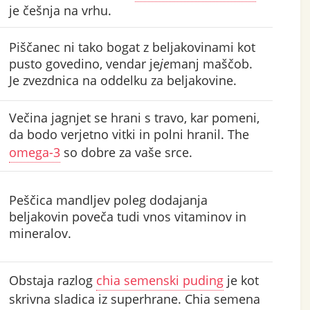
je češnja na vrhu.
Piščanec ni tako bogat z beljakovinami kot
pusto govedino, vendar je
je
manj maščob.
Je zvezdnica na oddelku za beljakovine.
Večina jagnjet se hrani s travo, kar pomeni,
da bodo verjetno vitki in polni hranil. The
omega-3
so dobre za vaše srce.
Peščica mandljev poleg dodajanja
beljakovin poveča tudi vnos vitaminov in
mineralov.
Obstaja razlog
chia semenski puding
je kot
skrivna sladica iz superhrane. Chia semena