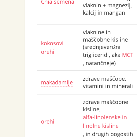
Chia semena
vlaknin + magnezij,
kalcij in mangan
vlaknine in
maščobne kisline
kokosovi
(srednjeverižni
orehi
trigliceridi, aka
MCT
, natančneje)
zdrave maščobe,
makadamije
vitamini in minerali
zdrave maščobne
kisline,
alfa-linolenske in
orehi
linolne kisline
, in drugih pogostih