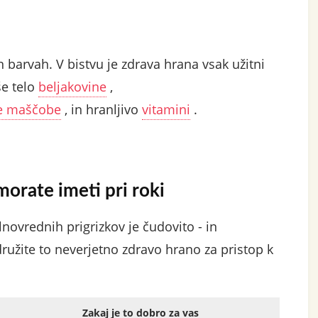
n barvah. V bistvu je zdrava hrana vsak užitni
še telo
beljakovine
,
e maščobe
, in hranljivo
vitamini
.
 morate imeti pri roki
lnovrednih prigrizkov je čudovito - in
družite to neverjetno zdravo hrano za pristop k
Zakaj je to dobro za vas