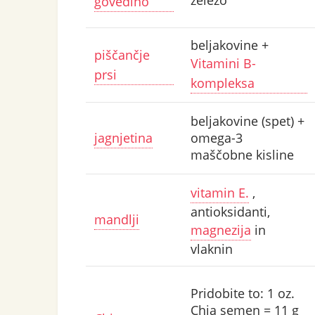
železo
govedino
beljakovine +
piščančje
Vitamini B-
prsi
kompleksa
beljakovine (spet) +
jagnjetina
omega-3
maščobne kisline
vitamin E.
,
antioksidanti,
mandlji
magnezija
in
vlaknin
Pridobite to: 1 oz.
Chia semen = 11 g