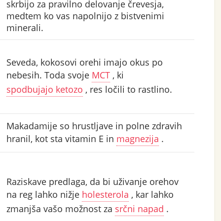
skrbijo za pravilno delovanje črevesja,
medtem ko vas napolnijo z bistvenimi
minerali.
Seveda, kokosovi orehi imajo okus po
nebesih. Toda svoje
MCT
, ki
spodbujajo ketozo
, res ločili to rastlino.
Makadamije so hrustljave in polne zdravih
hranil, kot sta vitamin E in
magnezija
.
Raziskave predlaga, da bi uživanje orehov
na reg lahko nižje
holesterola
, kar lahko
zmanjša vašo možnost za
srčni napad
.