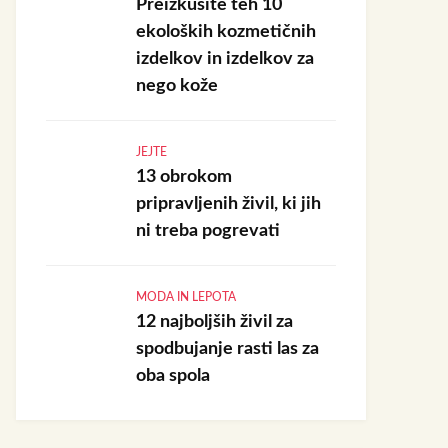
Preizkusite teh 10
ekoloških kozmetičnih
izdelkov in izdelkov za
nego kože
JEJTE
13 obrokom
pripravljenih živil, ki jih
ni treba pogrevati
MODA IN LEPOTA
12 najboljših živil za
spodbujanje rasti las za
oba spola