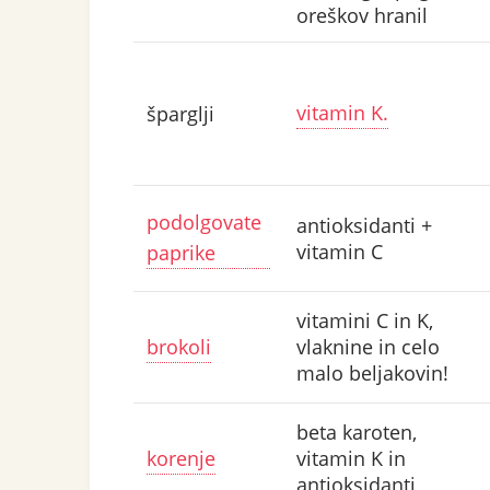
oreškov hranil
vitamin K.
šparglji
podolgovate
antioksidanti +
vitamin C
paprike
vitamini C in K,
brokoli
vlaknine in celo
malo beljakovin!
beta karoten,
korenje
vitamin K in
antioksidanti