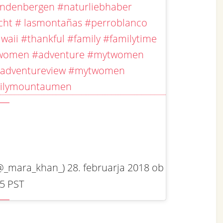
ndenbergen #naturliebhaber
icht # lasmontañas #perroblanco
waii #thankful #family #familytime
ytwomen #adventure #mytwomen
adventureview #mytwomen
ilymountaumen
_mara_khan_) 28. februarja 2018 ob
5 PST