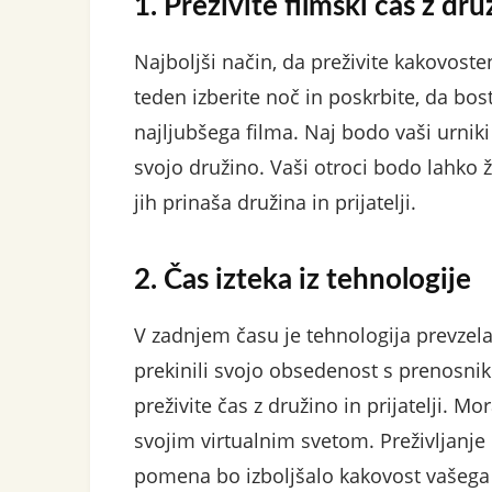
1. Preživite filmski čas z dru
Najboljši način, da preživite kakovosten
teden izberite noč in poskrbite, da bo
najljubšega filma. Naj bodo vaši urniki
svojo družino. Vaši otroci bodo lahko ž
jih prinaša družina in prijatelji.
2. Čas izteka iz tehnologije
V zadnjem času je tehnologija prevzela
prekinili svojo obsedenost s prenosniki
preživite čas z družino in prijatelji. Mo
svojim virtualnim svetom. Preživljanje
pomena bo izboljšalo kakovost vašega ž