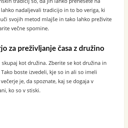
kih tradicij so, da jih lahko prenesete na
ahko nadaljevali tradicijo in to bo veriga, ki
uči svojih metod mlajše in tako lahko preživite
varite večne spomine.
jo za preživljanje časa z družino
 skupaj kot družina. Zberite se kot družina in
Tako boste izvedeli, kje so in ali so imeli
ečerje je, da spoznate, kaj se dogaja v
i, ko so v stiski.