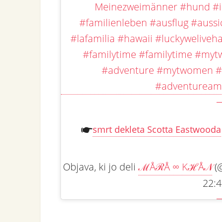
Meinezweimänner #hund #i
#familienleben #ausflug #auss
#lafamilia #hawaii #luckyweliveha
#familytime #familytime #m
#adventure #mytwomen #
#adventuream
smrt dekleta Scotta Eastwooda
Objava, ki jo deli
ℳÅℛÅ ∞ KℋÅ𝒩
(@
22:4