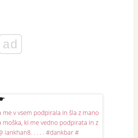
ad
ta me v vsem podpirala in šla z mano
moška, ​​ki me vedno podpirata in z
iankhan8. . . . . #dankbar #