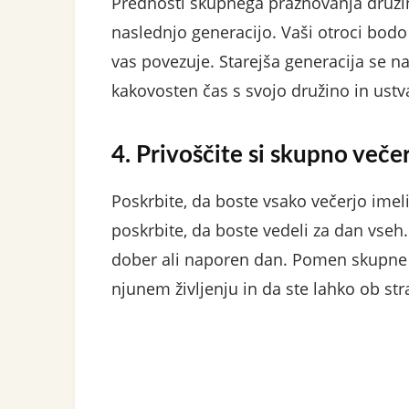
Prednosti skupnega praznovanja družins
naslednjo generacijo. Vaši otroci bodo l
vas povezuje. Starejša generacija se na
kakovosten čas s svojo družino in ust
4. Privoščite si skupno večer
Poskrbite, da boste vsako večerjo imeli
poskrbite, da boste vedeli za dan vseh. 
dober ali naporen dan. Pomen skupne v
njunem življenju in da ste lahko ob stran